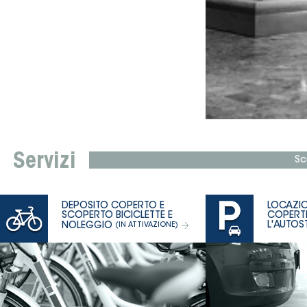
Servizi
Sc
30-09-2021
DEPOSITO COPERTO E
LOCAZIO
PLANIMETRIA AUTOSTAZIONE
SCOPERTO BICICLETTE E
COPERTI
L'AUTOS
NOLEGGIO
(IN ATTIVAZIONE)