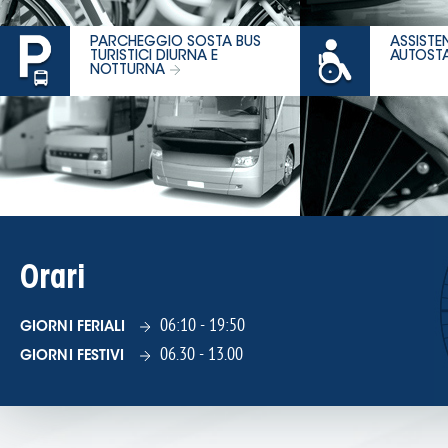
PARCHEGGIO SOSTA BUS
ASSISTEN
TURISTICI DIURNA E
AUTOST
NOTTURNA
18-05-2026
PIA (PROSPETTO INFORMATIVO
AUTOSTAZIONE DI UDINE)
Orari
06:10 - 19:50
GIORNI FERIALI
06.30 - 13.00
GIORNI FESTIVI